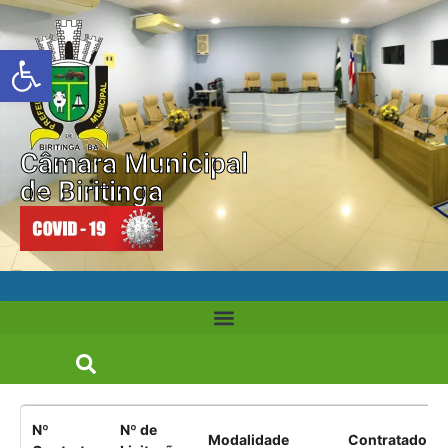
Abrir a barra de ferramentas
Câmara Municipal
de Biritinga
Nº
Nº de
Modalidade
Contratado