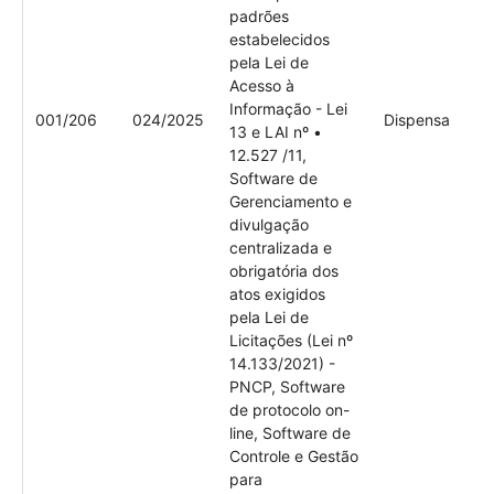
padrões
estabelecidos
pela Lei de
Acesso à
Informação - Lei
001/206
024/2025
Dispensa
13 e LAI nº •
12.527 /11,
Software de
Gerenciamento e
divulgação
centralizada e
obrigatória dos
atos exigidos
pela Lei de
Licitações (Lei nº
14.133/2021) -
PNCP, Software
de protocolo on-
line, Software de
Controle e Gestão
para