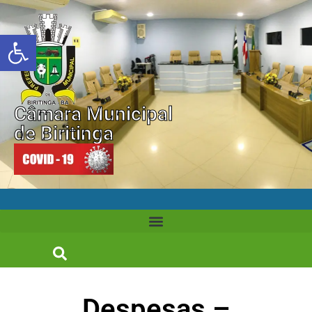
Abrir a barra de ferramentas
Câmara Municipal
de Biritinga
Despesas –