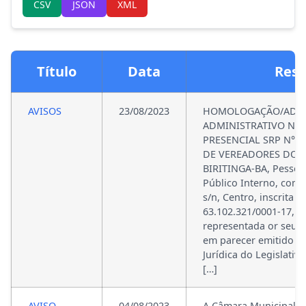
CSV
JSON
XML
Título
Data
Res
AVISOS
23/08/2023
HOMOLOGAÇÃO/ADJU
ADMINISTRATIVO N° 
PRESENCIAL SRP N° 0
DE VEREADORES DO 
BIRITINGA-BA, Pessoa 
Público Interno, com 
s/n, Centro, inscrita 
63.102.321/0001-17, ne
representada or seu 
em parecer emitido pe
Jurídica do Legislativ
[…]
AVISO
04/08/2023
A Câmara Municipal de