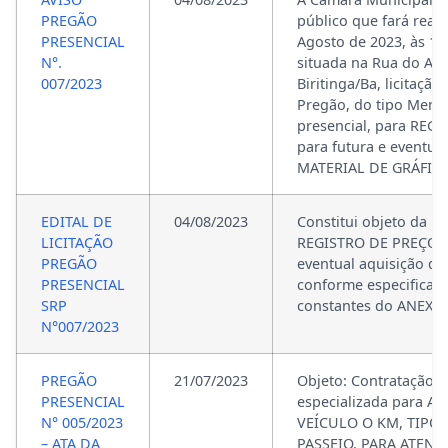
PREGÃO
público que fará reali
PRESENCIAL
Agosto de 2023, às 14
N°.
situada na Rua do Ara
007/2023
Biritinga/Ba, licitaçã
Pregão, do tipo Meno
presencial, para REG
para futura e eventua
MATERIAL DE GRÁFICO
EDITAL DE
04/08/2023
Constitui objeto da pr
LICITAÇÃO
REGISTRO DE PREÇOS 
PREGÃO
eventual aquisição d
PRESENCIAL
conforme especificaçõ
SRP
constantes do ANEXO I
N°007/2023
PREGÃO
21/07/2023
Objeto: Contratação 
PRESENCIAL
especializada para A
N° 005/2023
VEÍCULO O KM, TIPO
– ATA DA
PASSEIO, PARA ATEN