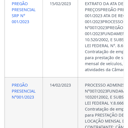
PREGÃO
15/02/2023
EXTRATO DA ATA DE R
PRESENCIAL
PREÇOSPREGÃO PRESE
SRP N°
001/2023 ATA DE REG
001/2023
001/2023PROCESSO A
N°007/2023PREGÃO P
001/2023FUNDAMENTA
10.520/2002, E SUBS
LEI FEDERAL N°. 8.66
Contratação de empre
para prestação de ser
mensal de veículos, p
atividades da Câmara
PREGÃO
14/02/2023
PROCESSO ADMINIST
PRESENCIAL
N°007/2023FUNDAMEN
N°001/2023
1032012002, E SUBSI
LEI FEDERAL Y.8.666/
Contrataçâo de empre
para PRESTAÇÃO DE 
LOCAÇÃO MENSAL DE
CONTRATANTE: CÂMA