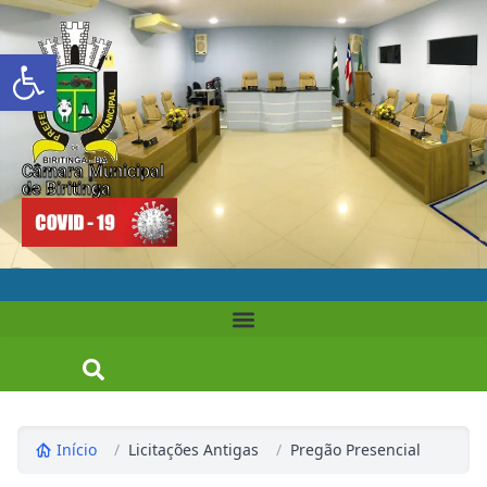
Abrir a barra de ferramentas
Câmara Municipal
de Biritinga
Início
/
Licitações Antigas
/
Pregão Presencial