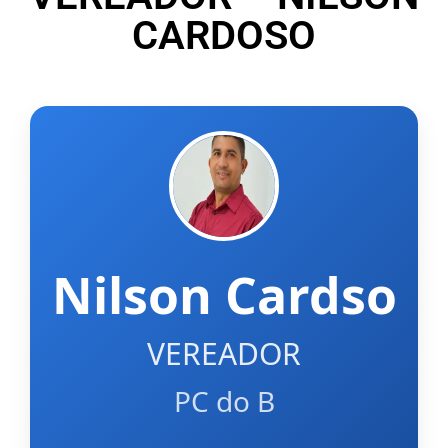
CARDOSO
Nilson Cardso
VEREADOR
PC do B