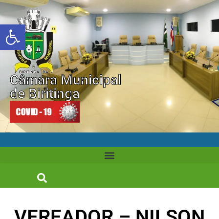
Abrir a barra de ferramentas
Câmara Municipal
de Biritinga
VEREADOR – NILSON