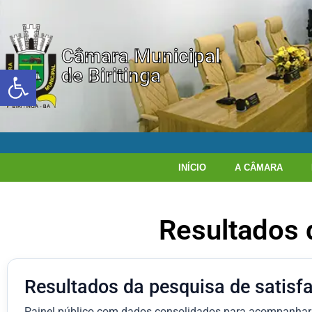
Câmara Municipal
Abrir a barra de ferramentas
de Biritinga
INÍCIO
A CÂMARA
Resultados 
Resultados da pesquisa de satisf
Painel público com dados consolidados para acompanhar a