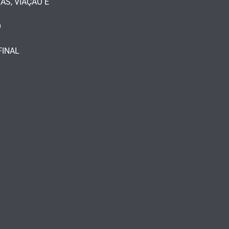
S, VIAÇÃO E
O
FINAL