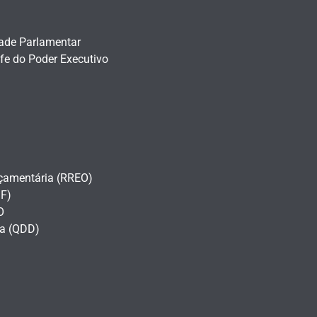
dade Parlamentar
fe do Poder Executivo
çamentária (RREO)
F)
O
a (QDD)