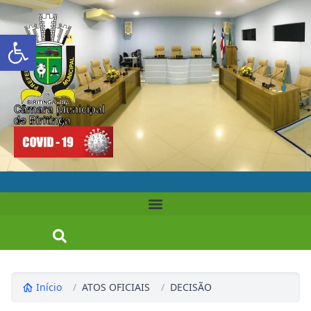
Abrir a barra de ferramentas
Câmara Municipal
de Biritinga
Início
/
ATOS OFICIAIS
/
DECISÃO