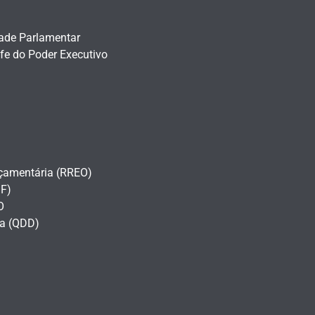
dade Parlamentar
fe do Poder Executivo
çamentária (RREO)
F)
O
a (QDD)