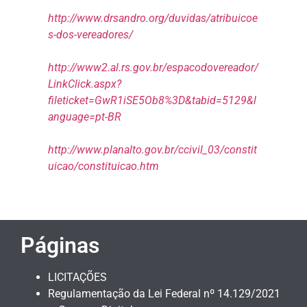
http://www.drsandro.org/duvidas/atribuicoe
s-dos-vereadores/
http://www2.al.rs.gov.br/espacodovereador/
LinkClick.aspx?
fileticket=GwR1iSE5Ob8%3D&tabid=5129&l
anguage=pt-BR
http://www.planalto.gov.br/ccivil_03/constit
uicao/constituicao.htm
Páginas
LICITAÇÕES
Regulamentação da Lei Federal nº 14.129/2021