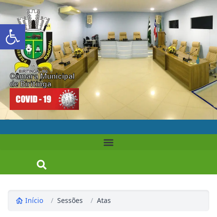
Abrir a barra de ferramentas
Câmara Municipal
de Biritinga
Início
/
Sessões
/
Atas