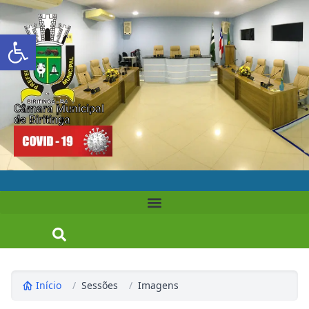
Abrir a barra de ferramentas
Câmara Municipal
de Biritinga
Início
/
Sessões
/
Imagens