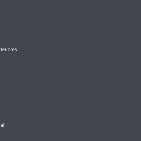
teriores
al