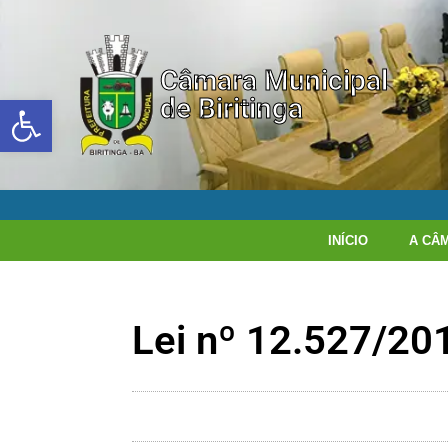
Câmara Municipal
Abrir a barra de ferramentas
de Biritinga
INÍCIO
A CÂ
Lei nº 12.527/20